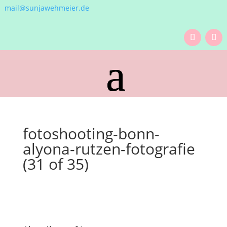
mail@sunjawehmeier.de
fotoshooting-bonn-
alyona-rutzen-fotografie
(31 of 35)