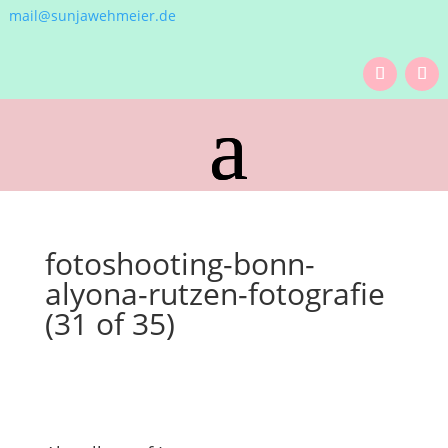
mail@sunjawehmeier.de
fotoshooting-bonn-
alyona-rutzen-fotografie
(31 of 35)